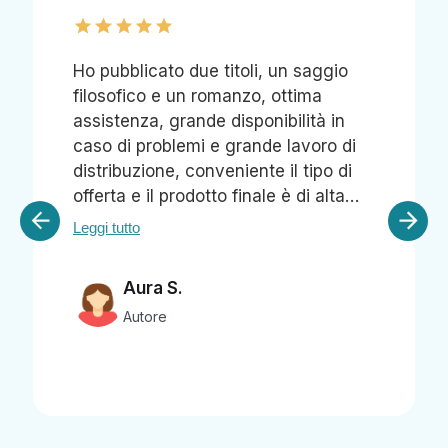
cato due titoli, un saggio
Ho pubblicato l
o e un romanzo, ottima
Ho spesso avut
a, grande disponibilità in
assistenza e og
roblemi e grande lavoro di
conferma che 
ione, conveniente il tipo di
professionisti
il prodotto finale è di alta
gentili ed efficie
ancora meglio di come
loro servizi mig
Leggi tutto
immaginare. Sicuramente
costantemente.
ò a lavorare con loro e lo
ra S.
Antonio 
 vivamente sia a chi ha le
ore
Autore
di prepare tutto da solo, sia
 bisogno di usare almeno
ei servizi offerti (editor,
 ecc), che hanno prezzi
oli. Insomma davvero
ta!