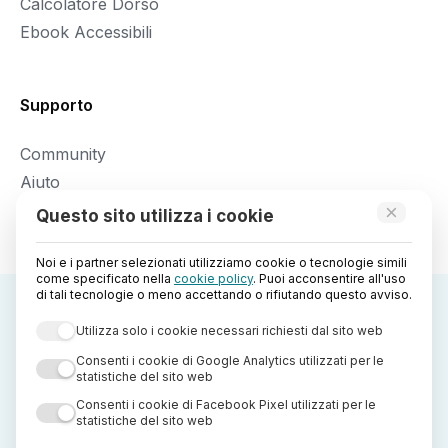
Calcolatore Dorso
Ebook Accessibili
Supporto
Community
Aiuto
Legal Policy
×
Questo sito utilizza i cookie
Noi e i partner selezionati utilizziamo cookie o tecnologie simili
come specificato nella
cookie policy
. Puoi acconsentire all'uso
di tali tecnologie o meno accettando o rifiutando questo avviso.
Utilizza solo i cookie necessari richiesti dal sito web
Consenti i cookie di Google Analytics utilizzati per le
statistiche del sito web
Copyright
2026
-
StreetLib Srl
Consenti i cookie di Facebook Pixel utilizzati per le
statistiche del sito web
Il presente sito web è di proprietà di StreetLib S.r.l. C.F. e